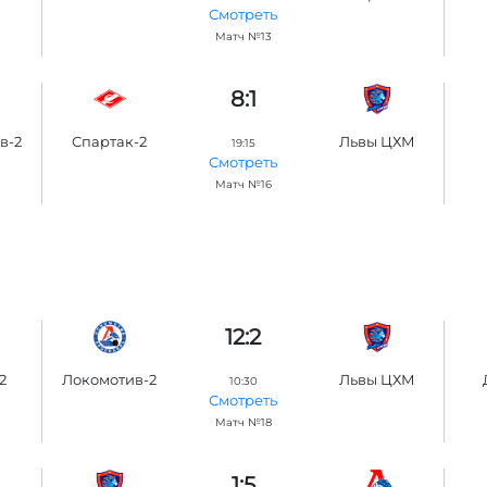
Смотреть
Матч №13
8:1
в-2
Спартак-2
Львы ЦХМ
19:15
Смотреть
Матч №16
12:2
2
Локомотив-2
Львы ЦХМ
10:30
Смотреть
Матч №18
1:5