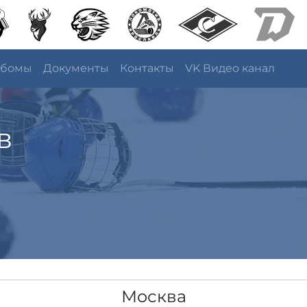
ьбомы
Документы
Контакты
VK Видео канал
в
Москва