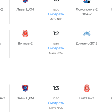
-2
Львы ЦХМ
Локомотив-2
15:00
004-2
Смотреть
Матч №21
1:2
о
Витязь-2
Динамо 2015
19:30
Смотреть
Матч №24
1:3
в-2
Львы ЦХМ
Витязь-2
10:30
Смотреть
Матч №26