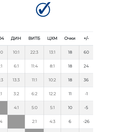
04
ДИН
ВИТБ
ЦХМ
Очки
+/-
:0
10:1
22:3
13:1
18
60
:1
6:1
11:4
8:1
18
24
:3
13:3
11:1
10:2
18
36
:1
3:2
6:2
12:2
11
-1
4:1
5:0
5:1
10
-5
:4
2:1
4:3
6
-26