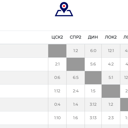
ЦСК2
СПР2
ДИН
ЛОК2
Л
1:2
6:0
12:1
4
2:1
5:6
4:2
4
0:6
6:5
5:1
12
1:12
2:4
1:5
2
0:4
1:4
3:12
1:2
1:10
1:6
3:13
2:3
1