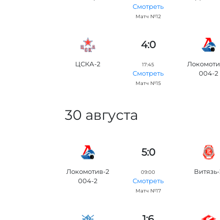
Смотреть
Матч №12
4:0
ЦСКА-2
Локомоти
17:45
004-2
Смотреть
Матч №15
30 августа
5:0
Локомотив-2
Витязь-
09:00
004-2
Смотреть
Матч №17
1:6