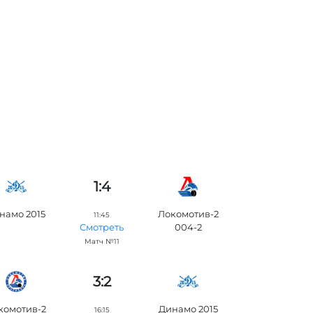
1:4
намо 2015
Локомотив-2
11:45
004-2
Смотреть
Матч №11
3:2
комотив-2
Динамо 2015
16:15