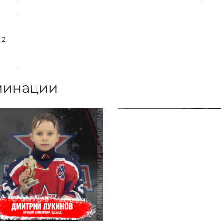
-2
минации