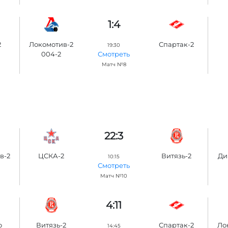
1:4
2
Локомотив-2
Спартак-2
19:30
004-2
Смотреть
Матч №8
22:3
в-2
ЦСКА-2
Витязь-2
Ди
10:15
Смотреть
Матч №10
4:11
о
Витязь-2
Спартак-2
Ло
14:45