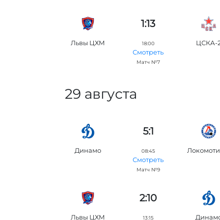
1:13
Львы ЦХМ
ЦСКА-
18:00
Смотреть
Матч №7
29 августа
5:1
Динамо
Локомоти
08:45
Смотреть
Матч №9
2:10
Львы ЦХМ
Динам
13:15