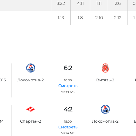
3:22
4:11
1:11
2:6
0
1:13
1:8
2:10
2:12
1
6:2
015
Локомотив-2
Витязь-2
10:30
Смотреть
Матч №2
4:2
ХМ
Спартак-2
Локомотив-2
15:00
Смотреть
Матч №5