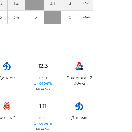
:5
1:2
3:1
3
-44
:5
3:4
1:3
0
-44
12:3
Динамо
Локомотив-2
12:00
004-2
Смотреть
Матч №3
1:11
Витязь-2
Динамо
16:30
Смотреть
Матч №6