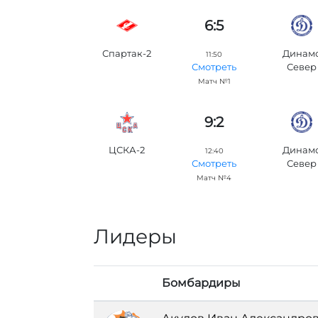
6:5
Спартак-2
Динам
11:50
Север
Смотреть
Матч №1
9:2
ЦСКА-2
Динам
12:40
Север
Смотреть
Матч №4
Лидеры
Бомбардиры