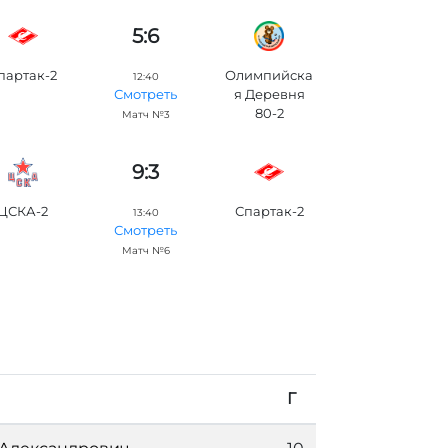
5:6
партак-2
Олимпийска
12:40
я Деревня
Смотреть
80-2
Матч №3
9:3
ЦСКА-2
Спартак-2
13:40
Смотреть
Матч №6
Г