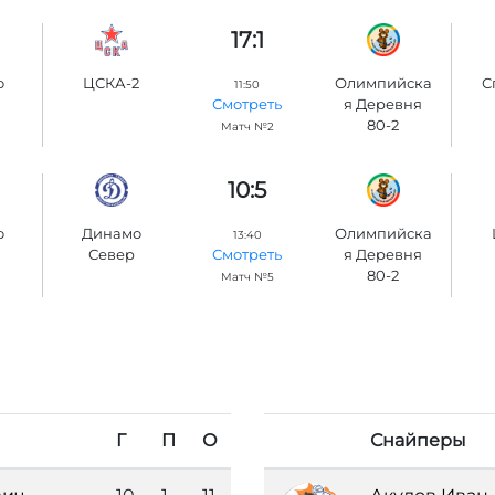
17:1
о
ЦСКА-2
Олимпийска
С
11:50
я Деревня
Смотреть
80-2
Матч №2
10:5
о
Динамо
Олимпийска
13:40
Север
я Деревня
Смотреть
80-2
Матч №5
Г
П
О
Снайперы