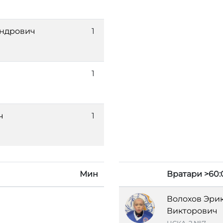
андрович
1
1
ч
1
Мин
Вратари >60:
Волохов Эри
Викторович