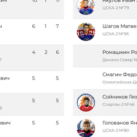
вич
10
1
11
Акулов Иван
ЦСКА-2 №79
ч
6
1
7
Шагов Матве
ЦСКА-2 №96
4
2
6
Ромашкин Ро
7
Динамо Север 
Смагин Федо
евич
5
5
Олимпийская Де
Сойников Ге
5
5
Спартак-2 №46
8
ович
5
5
Голованов Я
ЦСКА-2 №80