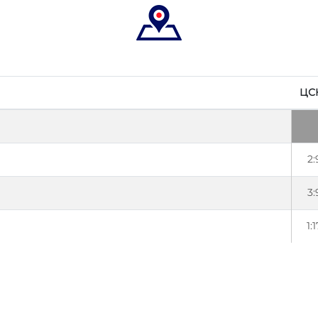
ЦС
2:
3:
1:1