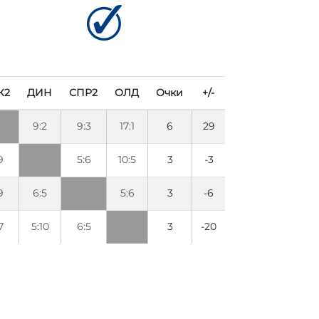
К2
ДИН
СПР2
ОЛД
Очки
+/-
9:2
9:3
17:1
6
29
9
5:6
10:5
3
-3
9
6:5
5:6
3
-6
7
5:10
6:5
3
-20