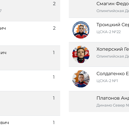
2
Смагин Федо
7
Олимпийская Де
Троицкий Се
вич
2
ЦСКА-2 №22
Хоперский Г
вич
1
Олимпийская Де
Солдатенко 
1
ЦСКА-2 №1
1
Платонов Ан
Динамо Север 
ович
1