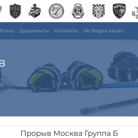
ьбомы
Документы
Контакты
VK Видео канал
в
а
Прорыв Москва Группа Б