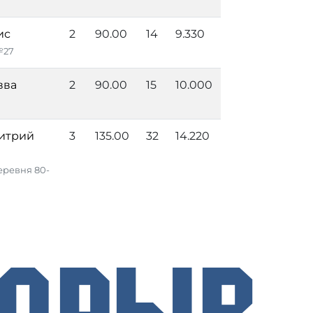
ис
2
90.00
14
9.330
№27
вва
2
90.00
15
10.000
итрий
3
135.00
32
14.220
ревня 80-