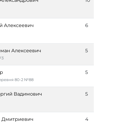
 Александрович
10
й Алексеевич
6
ман Алексеевич
5
№3
р
5
ревня 80-2 №88
оргий Вадимович
5
н Дмитриевич
4