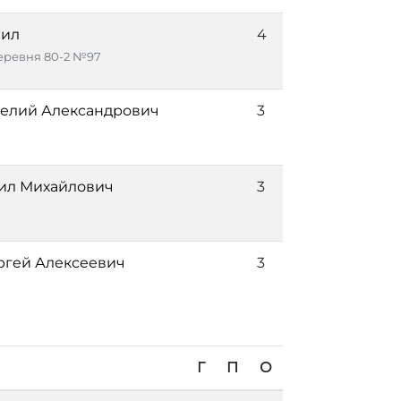
аил
4
ревня 80-2 №97
елий Александрович
3
ил Михайлович
3
ргей Алексеевич
3
Г
П
О