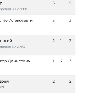
р
5
5
ревня 80-2 №88
ргей Алексеевич
3
3
еоргий
2
1
3
ревня 80-2 №3
Егор Денисович
1
2
3
дрей
2
2
№21