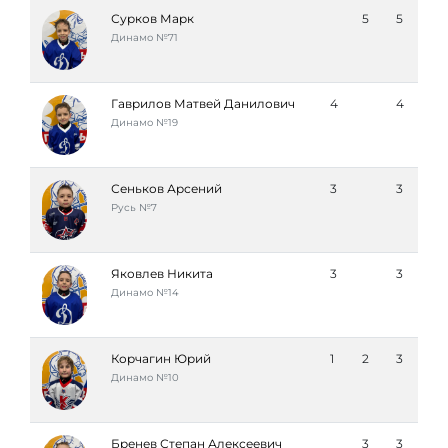
Сурков Марк
5
5
Динамо №71
Гаврилов Матвей Данилович
4
4
Динамо №19
Сеньков Арсений
3
3
Русь №7
Яковлев Никита
3
3
Динамо №14
Корчагин Юрий
1
2
3
Динамо №10
Бренев Степан Алексеевич
3
3