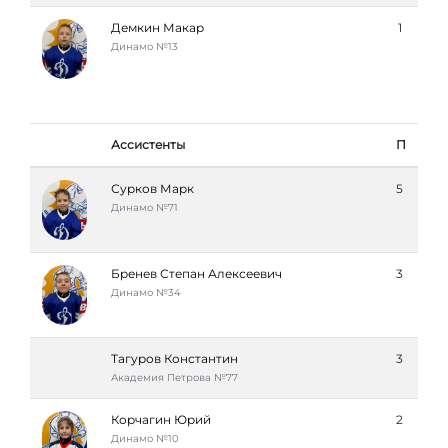
Демкин Макар
1
Динамо №13
Ассистенты
П
Сурков Марк
5
Динамо №71
Бренев Степан Алексеевич
3
Динамо №34
Тагуров Константин
3
Академия Петровa №77
Корчагин Юрий
2
Динамо №10