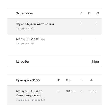
Защитники
Г
П
О
Жуков Артем Антонович
1
1
Тверичи №33
Малинин Арсений
1
1
Тверичи №29
Штрафы
Мин
Вратари >60:00
И
Вр
Ш
КН
Мамурин Виктор
3
90.00
2
1.330
Александрович
Академия Петровa №1