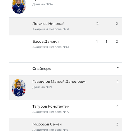
Динамо №34
Логачев Николай
2
2
Академия Петровa №31
Басов Даниил
1
1
2
Академия Петровa №61
Снайперы
Г
Гаврилов Матвей Данилович
4
Динамо №19
Тагуров Константин
4
Академия Петровa №77
Морозов Семён
3
Академия Петровa №4