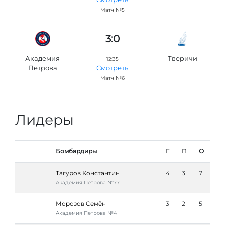
Матч №5
3:0
Академия
Тверичи
12:35
Петровa
Смотреть
Матч №6
Лидеры
Бомбардиры
Г
П
О
Тагуров Константин
4
3
7
Академия Петровa №77
Морозов Семён
3
2
5
Академия Петровa №4