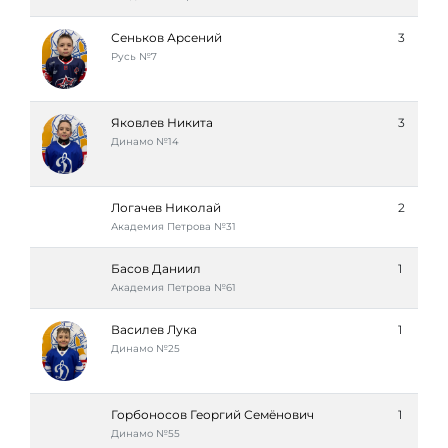
Сеньков Арсений
3
Русь №7
Яковлев Никита
3
Динамо №14
Логачев Николай
2
Академия Петровa №31
Басов Даниил
1
Академия Петровa №61
Василев Лука
1
Динамо №25
Горбоносов Георгий Семёнович
1
Динамо №55