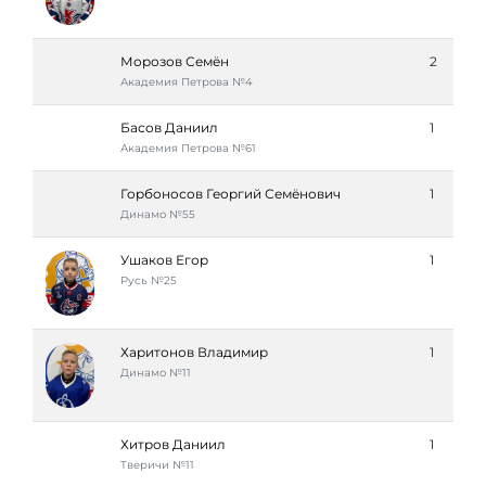
Морозов Семён
2
Академия Петровa №4
Басов Даниил
1
Академия Петровa №61
Горбоносов Георгий Семёнович
1
Динамо №55
Ушаков Егор
1
Русь №25
Харитонов Владимир
1
Динамо №11
Хитров Даниил
1
Тверичи №11