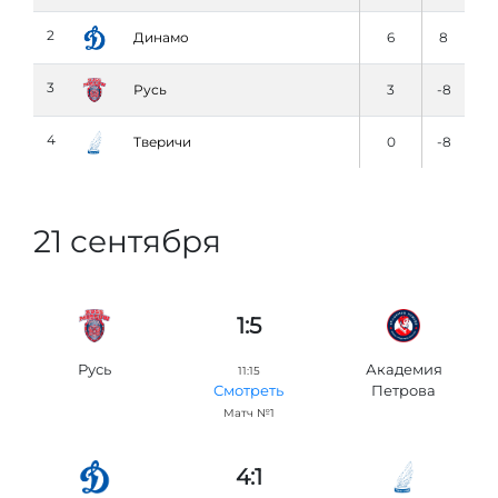
2
Динамо
6
8
3
Русь
3
-8
4
Тверичи
0
-8
21 сентября
1:5
Русь
Академия
11:15
Петровa
Смотреть
Матч №1
4:1