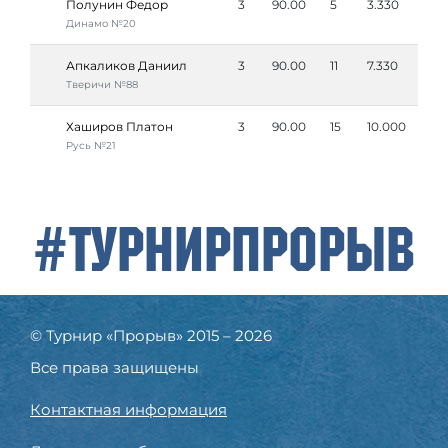
Полунин Федор
3
90.00
5
3.330
Динамо №20
Апкаликов Даниил
3
90.00
11
7.330
Тверичи №88
Хаширов Платон
3
90.00
15
10.000
Русь №21
#ТурнирПрорыв
© Турнир «Прорыв» 2015 – 2026
Все права защищены
Контактная информация