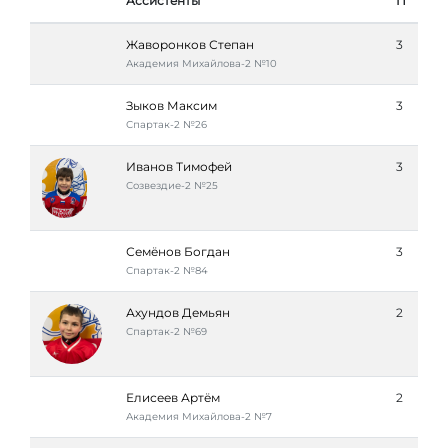
Ассистенты
П
Жаворонков Степан
3
Академия Михайлова-2 №10
Зыков Максим
3
Спартак-2 №26
Иванов Тимофей
3
Созвездие-2 №25
Семёнов Богдан
3
Спартак-2 №84
Ахундов Демьян
2
Спартак-2 №69
Елисеев Артём
2
Академия Михайлова-2 №7