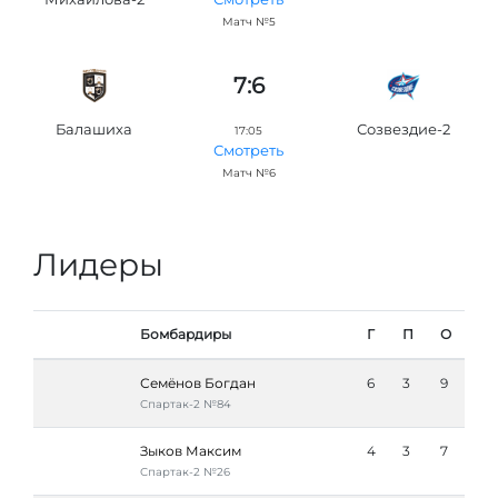
Матч №5
7:6
Балашиха
Созвездие-2
17:05
Смотреть
Матч №6
Лидеры
Бомбардиры
Г
П
О
Семёнов Богдан
6
3
9
Спартак-2 №84
Зыков Максим
4
3
7
Спартак-2 №26