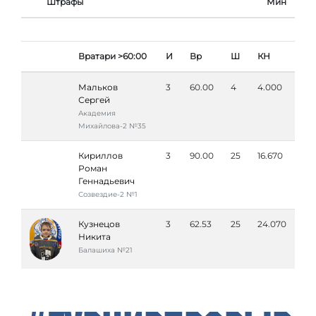
Штрафы
Мин
Вратари >60:00
И
Вр
Ш
КН
Мальков
3
60.00
4
4.000
Сергей
Академия
Михайлова-2 №35
Кириллов
3
90.00
25
16.670
Роман
Геннадьевич
Созвездие-2 №1
Кузнецов
3
62.53
25
24.070
Никита
Балашиха №21