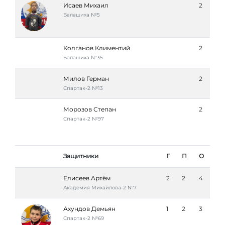
Исаев Михаил
2
Балашиха №5
Колганов Климентий
2
Балашиха №35
Милов Герман
2
Спартак-2 №13
Морозов Степан
2
Спартак-2 №97
Защитники
Г
П
О
Елисеев Артём
2
2
4
Академия Михайлова-2 №7
Ахундов Демьян
1
2
3
Спартак-2 №69