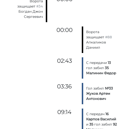
Ворота
защищает
#34
Богдан Джон
Сергеевич
00:00
Ворота
защищает
#88
Апкаликов
Даниил
02:43
С передачи
13
гол забил
35
Малинин Федор
03:36
Гол забил
№33
Жуков Артем
Антонович
09:14
С передач
16
Карпов Василий
и
35
гол забил
92