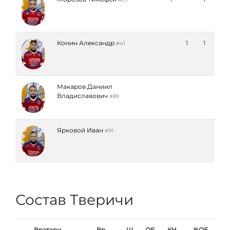
Конин Александр
1
1
#41
Макаров Даниил
Владиславович
#89
Ярковой Иван
#91
Состав Тверичи
Вратари
Вр
Ш
ОБ
КН
%ОБ