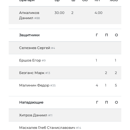
Апкаликов
30.00
2
4.00
Даниил
#88
Защитники
Г
П
О
Селезнев Сергей
#4
Ершов Егор
1
1
#9
Безганс Марк
2
2
#13
Малинин Федор
4
1
5
#35
Нападающие
Г
П
О
Хитров Даниил
#11
Маскалев Глеб Станиславович
#14