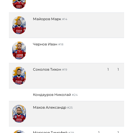
Майоров Марк
#14
Чернов Иван
#18
Соколов Тихон
1
1
#19
Кондауров Николай
#24
Махов Александр
#25
Морозов Тимофей
1
1
#29