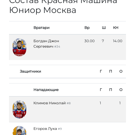
Состав Красная Машина
Юниор Москва
Вратари
Вр
Ш
КН
Богдан Джон
30.00
7
14.00
Сергеевич
#34
Защитники
Г
П
О
Нападающие
Г
П
О
Климов Николай
1
1
#8
Егоров Лука
#9