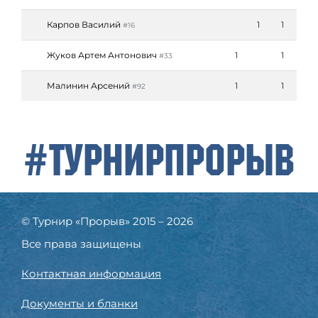
Карпов Василий
1
1
#16
Жуков Артем Антонович
1
1
#33
Малинин Арсений
1
1
#92
#ТурнирПрорыв
© Турнир «Прорыв» 2015 – 2026
Все права защищены
Контактная информация
Документы и бланки