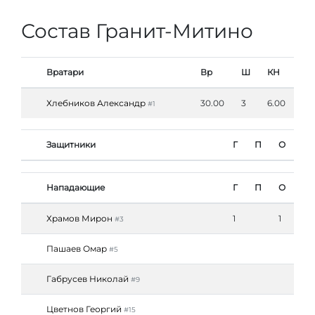
Состав Гранит-Митино
Вратари
Вр
Ш
КН
Хлебников Александр
30.00
3
6.00
#1
Защитники
Г
П
О
Нападающие
Г
П
О
Храмов Мирон
1
1
#3
Пашаев Омар
#5
Габрусев Николай
#9
Цветнов Георгий
#15