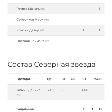
Ретота Максим
1
1
#17
Семериков Марк
#38
Крысин Давид
1
1
#81
Цветнов Климент
#87
Состав Северная звезда
Вратари
Вр
Ш
ОБ
КН
%ОБ
Фомин Даниил
30.00
2
4.00
#13
Защитники
Г
П
О