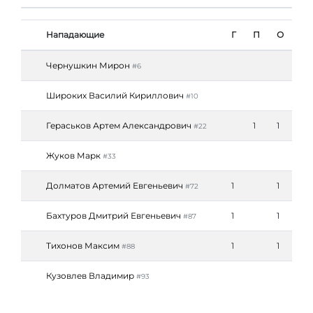
Нападающие
Г
П
О
Чернушкин Мирон
#6
Широких Василий Кириллович
#10
Гераськов Артем Александрович
1
1
#22
Жуков Марк
#33
Долматов Артемий Евгеньевич
1
1
#72
Бахтуров Дмитрий Евгеньевич
1
1
#87
Тихонов Максим
1
1
#88
Кузовлев Владимир
#93