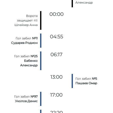
Александр
00:00
Ворота
защищает
#8
Шлейхер Анна
04:55
Гол забил
№11
Сударев Родион
06:17
Гол забил
№25
Бабенко
Александр
13:00
Гол забил
№5
Пашаев Омар
17:00
Гол забил
№97
Уколов Денис
22:20