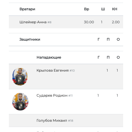
Вратари
Вр
Ш
КН
Шлейхер Анна
30.00
1
2.00
#8
Защитники
Г
П
О
Нападающие
Г
П
О
Крылова Евгения
1
1
#10
Сударев Родион
1
1
#11
Голубов Михаил
#18