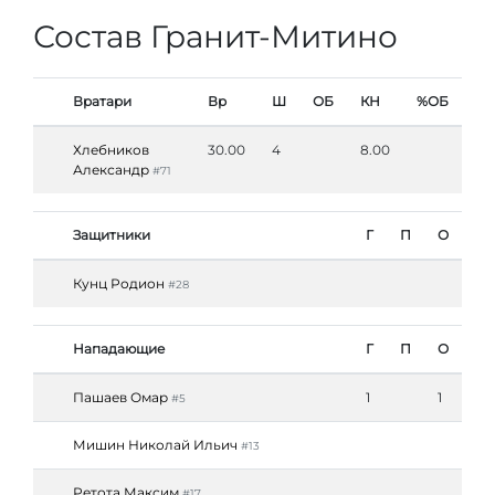
Состав Гранит-Митино
Вратари
Вр
Ш
ОБ
КН
%ОБ
Хлебников
30.00
4
8.00
Александр
#71
Защитники
Г
П
О
Кунц Родион
#28
Нападающие
Г
П
О
Пашаев Омар
1
1
#5
Мишин Николай Ильич
#13
Ретота Максим
#17