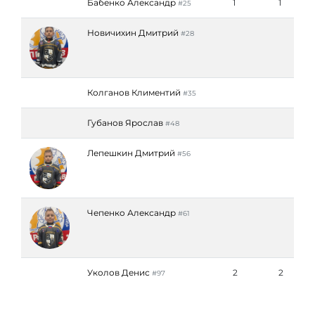
Бабенко Александр
1
1
#25
Новичихин Дмитрий
#28
Колганов Климентий
#35
Губанов Ярослав
#48
Лепешкин Дмитрий
#56
Чепенко Александр
#61
Уколов Денис
2
2
#97