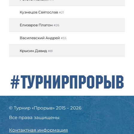
Кузнецов Святослав
#21
Елизаров Платон
#26
Василевский Андрей
#55
Крысин Давид
#81
#ТурнирПрорыв
© Турнир «Прорыв» 2015 – 2026
Все права защищены
Контактная информация