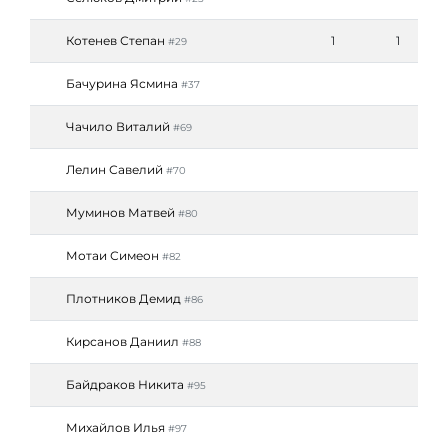
Котенев Степан
1
1
#29
Бачурина Ясмина
#37
Чачило Виталий
#69
Лелин Савелий
#70
Муминов Матвей
#80
Мотаи Симеон
#82
Плотников Демид
#86
Кирсанов Даниил
#88
Байдраков Никита
#95
Михайлов Илья
#97