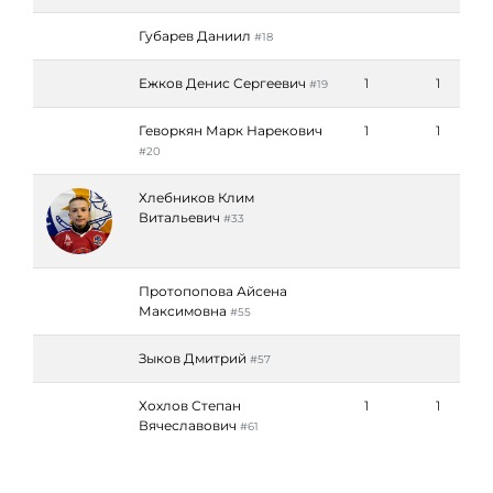
Губарев Даниил
#18
Ежков Денис Сергеевич
1
1
#19
Геворкян Марк Нарекович
1
1
#20
Хлебников Клим
Витальевич
#33
Протопопова Айсена
Максимовна
#55
Зыков Дмитрий
#57
Хохлов Степан
1
1
Вячеславович
#61