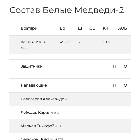
Состав Белые Медведи-2
Вратари
Вр
Ш
ОБ
КН
%ОБ
Костин Илья
45.00
5
6.67
#22
Защитники
Г
П
О
Нападающие
Г
П
О
Белозеров Александр
#5
Лебедев Кирилл
#15
Марков Тимофей
#18
Селюков Дмитрий
#25