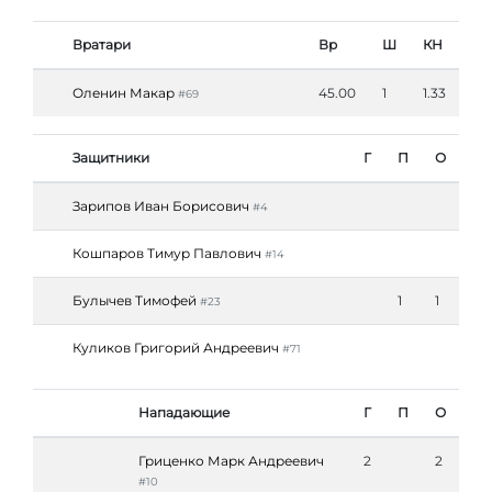
Вратари
Вр
Ш
КН
Оленин Макар
45.00
1
1.33
#69
Защитники
Г
П
О
Зарипов Иван Борисович
#4
Кошпаров Тимур Павлович
#14
Булычев Тимофей
1
1
#23
Куликов Григорий Андреевич
#71
Нападающие
Г
П
О
Гриценко Марк Андреевич
2
2
#10