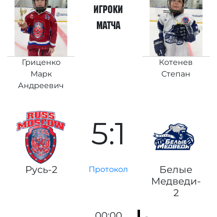
игроки
матча
Гриценко
Котенев
Марк
Степан
Андреевич
5:1
Русь-2
Белые
Протокол
Медведи-
2
00:00