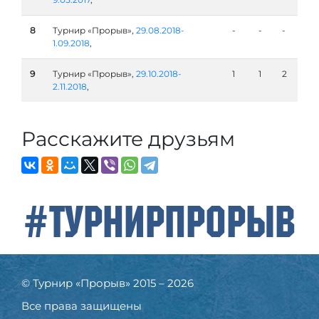
8
Турнир «Прорыв»,
29.08.2018-
-
-
-
1.09.2018
,
9
Турнир «Прорыв»,
29.10.2018-
1
1
2
2.11.2018
,
Расскажите друзьям
#ТурнирПрорыв
© Турнир «Прорыв» 2015 – 2026
Все права защищены