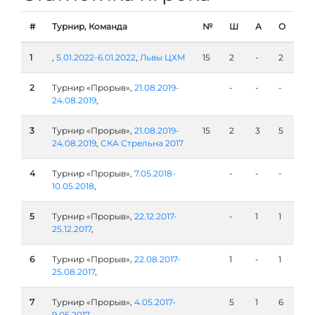
#
Турнир, Команда
№
Ш
А
О
1
,
5.01.2022-6.01.2022
,
Львы ЦХМ
15
2
-
2
2
Турнир «Прорыв»,
21.08.2019-
-
-
-
24.08.2019
,
3
Турнир «Прорыв»,
21.08.2019-
15
2
3
5
24.08.2019
,
СКА Стрельна 2017
4
Турнир «Прорыв»,
7.05.2018-
-
-
-
10.05.2018
,
5
Турнир «Прорыв»,
22.12.2017-
-
1
1
25.12.2017
,
6
Турнир «Прорыв»,
22.08.2017-
1
-
1
25.08.2017
,
7
Турнир «Прорыв»,
4.05.2017-
5
1
6
9.05.2017
,