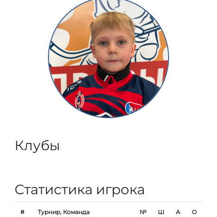
Клубы
Статистика игрока
#
Турнир, Команда
№
Ш
А
О