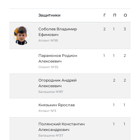
Защитники
Г
П
О
Соболев Владимир
2
1
3
Ефимович
Атлант №95
Парамонов Родион
1
1
2
Алексеевич
Олимп №35
Огородник Андрей
2
2
Алексеевич
Балашиха №87
Князькин Ярослав
1
1
Атлант №3
Полянский Константин
1
1
Александрович
Балашиха №37