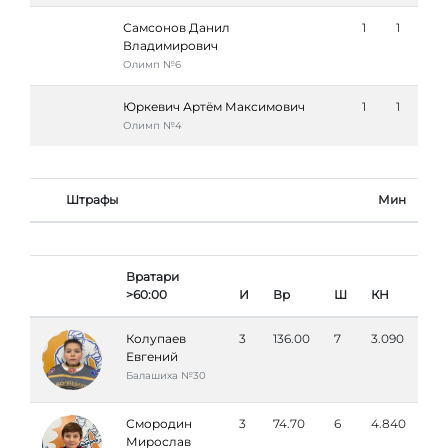
Самсонов Данил
1
1
Владимирович
Олимп №6
Юркевич Артём Максимович
1
1
Олимп №4
Штрафы
Мин
Вратари
>60:00
И
Вр
Ш
КН
Колупаев
3
136.00
7
3.090
Евгений
Балашиха №30
Смородин
3
74.70
6
4.840
Мирослав