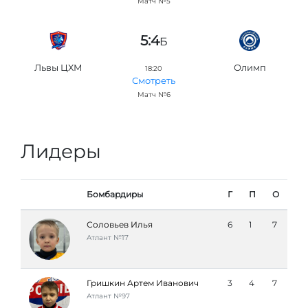
Матч №5
5:4
Б
Львы ЦХМ
Олимп
18:20
Смотреть
Матч №6
Лидеры
Бомбардиры
Г
П
О
Соловьев Илья
6
1
7
Атлант №17
Гришкин Артем Иванович
3
4
7
Атлант №97