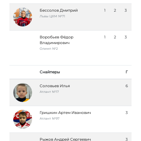
Бессолов Дмитрий
1
2
3
Львы ЦХМ №71
Воробьев Фёдор
1
2
3
Владимирович
Олимп №2
Снайперы
Г
Соловьев Илья
6
Атлант №17
Гришкин Артем Иванович
3
Атлант №97
Рыжов Андрей Сергеевич
3