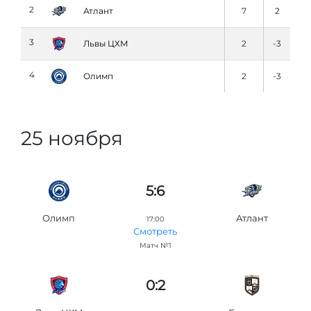
2
Атлант
7
2
3
Львы ЦХМ
2
-3
4
Олимп
2
-3
25 ноября
5:6
Олимп
Атлант
17:00
Смотреть
Матч №1
0:2