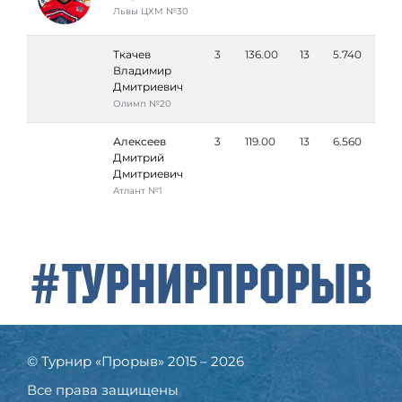
Львы ЦХМ №30
Ткачев
3
136.00
13
5.740
Владимир
Дмитриевич
Олимп №20
Алексеев
3
119.00
13
6.560
Дмитрий
Дмитриевич
Атлант №1
#ТурнирПрорыв
© Турнир «Прорыв» 2015 – 2026
Все права защищены