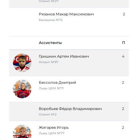
Олимп №27
Рязанов Макар Максимович
2
Балашиха №15
Ассистенты
П
Гришкин Артем Иванович
4
Атлант №97
Бессолов Дмитрий
2
Львы ЦХМ №71
Воробьев Фёдор Владимирович
2
Олимп №2
Жигарев Игорь
2
Львы ЦХМ №77