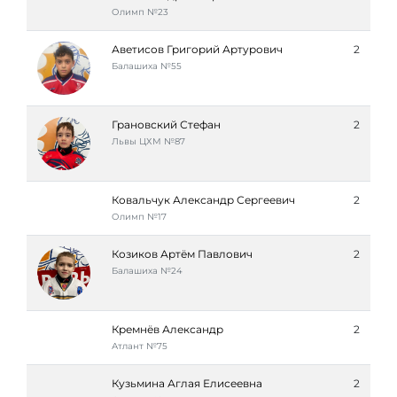
Олимп №23
Аветисов Григорий Артурович
2
Балашиха №55
Грановский Стефан
2
Львы ЦХМ №87
Ковальчук Александр Сергеевич
2
Олимп №17
Козиков Артём Павлович
2
Балашиха №24
Кремнёв Александр
2
Атлант №75
Кузьмина Аглая Елисеевна
2