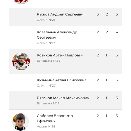
Рыжов Андрей Сергеевич
3
2
5
Олимп №23
Ковальчук Александр
2
2
4
Сергеевич
Олимп №17
Козиков Артём Павлович
2
1
3
Балашиха №24
Кузьмина Аглая Елисеевна
2
1
3
Олимп №27
Рязанов Макар Максимович
2
1
3
Балашиха №15
Соболев Владимир
2
1
3
Ефимович
Атлант №95