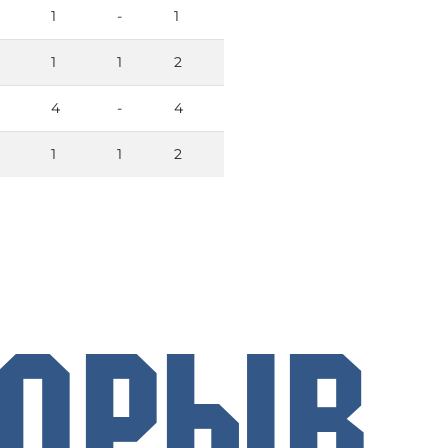
1
-
1
1
1
2
4
-
4
1
1
2
рорыв