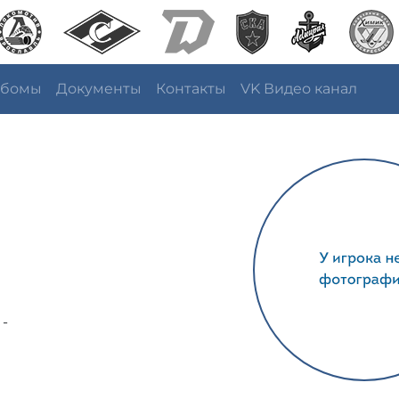
ьбомы
Документы
Контакты
VK Видео канал
 -