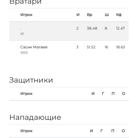
Вратари
Игрок
И
Вр
Ш
Кф
.
2
38.48
8
12.47
#1
Сасик Матвей
3
51.52
16
18.63
#88
Защитники
Игрок
И
Г
П
О
Нападающие
Игрок
И
Г
П
О