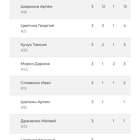
Широков Артём
3
12
1
13
#18
Цветнов Георгий
3
3
1
4
#21
Кучук Таисия
3
2
1
3
#36
Мороз Дарина
3
1
2
3
#45
Сливенко Иван
3
1
1
2
#19
Шапкин Артем
3
1
1
#16
Драненко Матвей
3
1
1
#33
Цветнов Климент
3