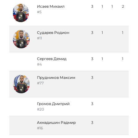
Исаев Михаил
3
1
1
2
#5
Сударев Родион
3
1
1
#11
Сергеев Демид
3
1
1
#4
Прудников Максим
3
#77
Громов Дмитрий
3
#20
Ахмадишин Радмир
3
#16