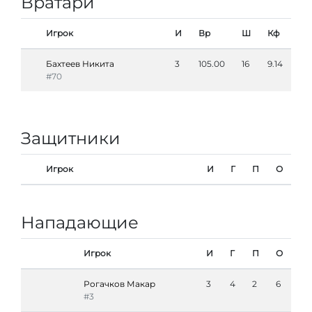
Вратари
Игрок
И
Вр
Ш
Кф
Бахтеев Никита
3
105.00
16
9.14
#70
Защитники
Игрок
И
Г
П
О
Нападающие
Игрок
И
Г
П
О
Рогачков Макар
3
4
2
6
#3