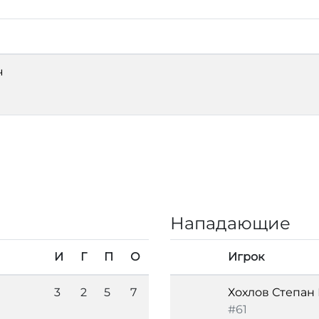
ч
Нападающие
И
Г
П
О
Игрок
3
2
5
7
Хохлов Степан
#61