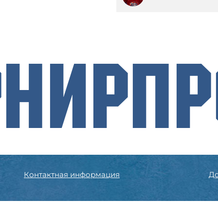
рнирП
Контактная информация
До