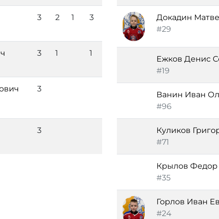
3
2
1
3
Докадин Матве
#29
ич
3
1
1
Ежков Денис С
#19
ович
3
Ванин Иван О
#96
3
Куликов Григо
#71
Крылов Федор
#35
Горлов Иван Е
#24