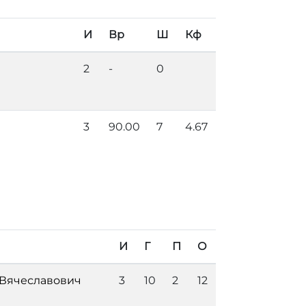
И
Вр
Ш
Кф
2
-
0
3
90.00
7
4.67
И
Г
П
О
 Вячеславович
3
10
2
12