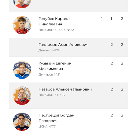
Голубев Кирилл
1
1
2
Николаевич
Локомотив-2004 №22
Галлямов Амин Аликович
2
2
Динамо №74
Кузьмин Евгений
2
2
Максимович
Дмитров №51
Назаров Алексей Иванович
2
2
Локомотив №36
Пестрецов Богдан
2
2
Павлович
ЦСКА №77