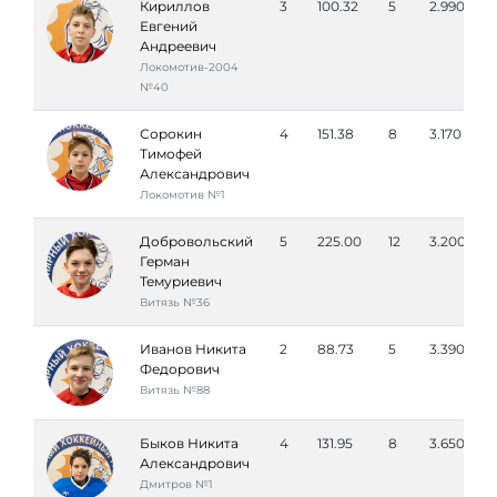
Кириллов
3
100.32
5
2.990
Евгений
Андреевич
Локомотив-2004
№40
Сорокин
4
151.38
8
3.170
Тимофей
Александрович
Локомотив №1
Добровольский
5
225.00
12
3.200
Герман
Темуриевич
Витязь №36
Иванов Никита
2
88.73
5
3.390
Федорович
Витязь №88
Быков Никита
4
131.95
8
3.650
Александрович
Дмитров №1