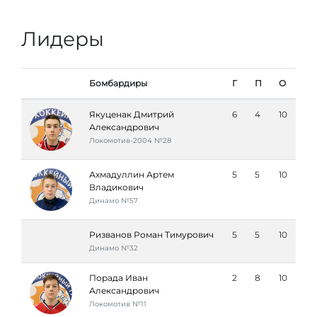
Лидеры
Бомбардиры
Г
П
О
Якуценак Дмитрий
6
4
10
Александрович
Локомотив-2004 №28
Ахмадуллин Артем
5
5
10
Владикович
Динамо №57
Ризванов Роман Тимурович
5
5
10
Динамо №32
Порада Иван
2
8
10
Александрович
Локомотив №11