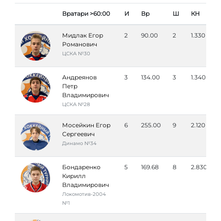
Вратари >60:00
И
Вр
Ш
КН
Мидлак Егор
2
90.00
2
1.330
Романович
ЦСКА №30
Андреянов
3
134.00
3
1.340
Петр
Владимирович
ЦСКА №28
Мосейкин Егор
6
255.00
9
2.120
Сергеевич
Динамо №34
Бондаренко
5
169.68
8
2.830
Кирилл
Владимирович
Локомотив-2004
№1