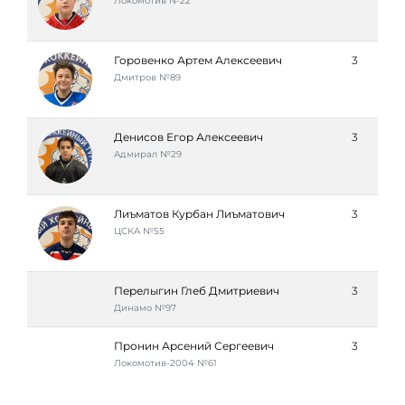
Локомотив №22
Горовенко Артем Алексеевич
3
Дмитров №89
Денисов Егор Алексеевич
3
Адмирал №29
Лиъматов Курбан Лиъматович
3
ЦСКА №55
Перелыгин Глеб Дмитриевич
3
Динамо №97
Пронин Арсений Сергеевич
3
Локомотив-2004 №61