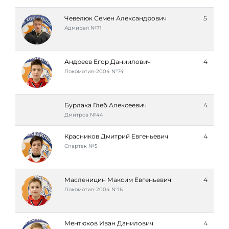
Чевелюк Семен Александрович
5
Адмирал №71
Андреев Егор Даниилович
4
Локомотив-2004 №74
Бурлака Глеб Алексеевич
4
Дмитров №44
Красников Дмитрий Евгеньевич
4
Спартак №5
Масленицин Максим Евгеньевич
4
Локомотив-2004 №16
Ментюков Иван Данилович
4