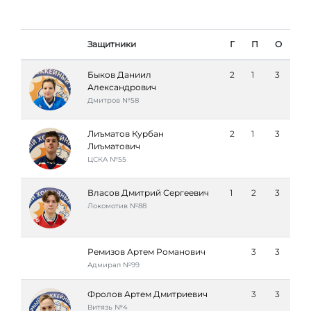
Защитники
Г
П
О
Быков Даниил
2
1
3
Александрович
Дмитров №58
Лиъматов Курбан
2
1
3
Лиъматович
ЦСКА №55
Власов Дмитрий Сергеевич
1
2
3
Локомотив №88
Ремизов Артем Романович
3
3
Адмирал №99
Фролов Артем Дмитриевич
3
3
Витязь №4