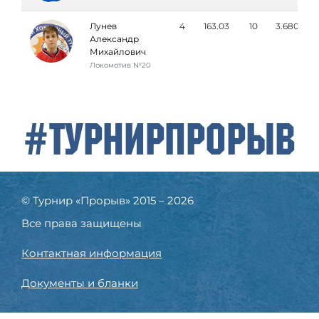
Лунев
4
163.03
10
3.680
Александр
Михайлович
Локомотив №20
#ТурнирПрорыв
© Турнир «Прорыв» 2015 – 2026
Все права защищены
Контактная информация
Документы и бланки