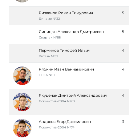
Ризванов Роман Тимурович
5
Динамо №32
Синицын Александр Дмитриевич
5
Спартак №88
Перминов Тимофей Ильич
4
Витязь №52
Рябкин Иван Вениаминович
4
ЦСКА №11
Якуценак Дмитрий Александрович
4
Локомотив-2004 №28
Андреев Егор Даниилович
3
Локомотив-2004 №74