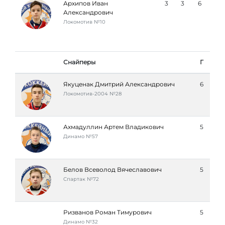
Архипов Иван
3
3
6
Александрович
Локомотив №10
Снайперы
Г
Якуценак Дмитрий Александрович
6
Локомотив-2004 №28
Ахмадуллин Артем Владикович
5
Динамо №57
Белов Всеволод Вячеславович
5
Спартак №72
Ризванов Роман Тимурович
5
Динамо №32