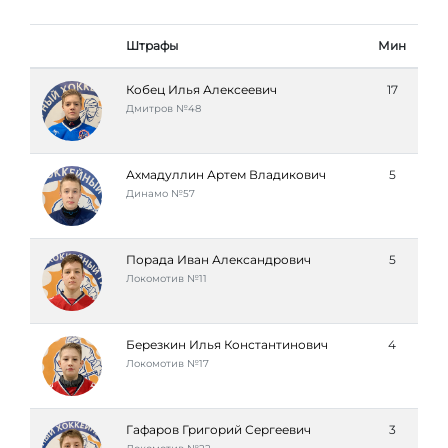
Штрафы
Мин
Кобец Илья Алексеевич
17
Дмитров №48
Ахмадуллин Артем Владикович
5
Динамо №57
Порада Иван Александрович
5
Локомотив №11
Березкин Илья Константинович
4
Локомотив №17
Гафаров Григорий Сергеевич
3