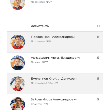
Локомотив №27
Ассистенты
П
Порада Иван Александрович
8
Локомотив №11
Ахмадуллин Артем Владикович
5
Динамо №57
Емельянов Кирилл Денисович
5
Локомотив-2004 №7
Зайцев Игорь Александрович
5
Спартак №21