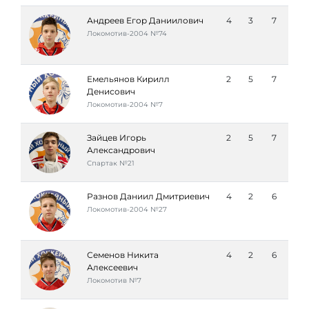
Андреев Егор Даниилович
4
3
7
Локомотив-2004 №74
Емельянов Кирилл
2
5
7
Денисович
Локомотив-2004 №7
Зайцев Игорь
2
5
7
Александрович
Спартак №21
Разнов Даниил Дмитриевич
4
2
6
Локомотив-2004 №27
Семенов Никита
4
2
6
Алексеевич
Локомотив №7