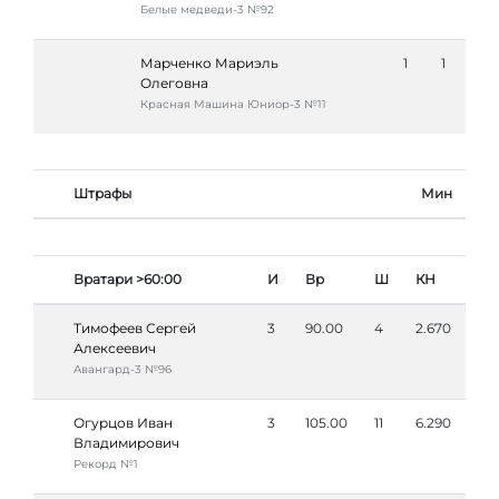
Белые медведи-3 №92
Марченко Мариэль
1
1
Олеговна
Красная Машина Юниор-3 №11
Штрафы
Мин
Вратари >60:00
И
Вр
Ш
КН
Тимофеев Сергей
3
90.00
4
2.670
Алексеевич
Авангард-3 №96
Огурцов Иван
3
105.00
11
6.290
Владимирович
Рекорд №1