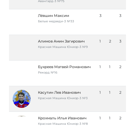
Авангард-3 №75
Лёвшин Максим
3
3
Белые медведи-3 №33
Алимов Амин Загирович
1
2
3
Красная Машина Юниор-3 №9
Бухреев Матвей Романович
1
1
2
Рекорд №16
Касутин Лев Иванович
1
1
2
Красная Машина Юниор-3 №3
Крохмаль Илья Иванович
1
1
2
Красная Машина Юниор-3 №8