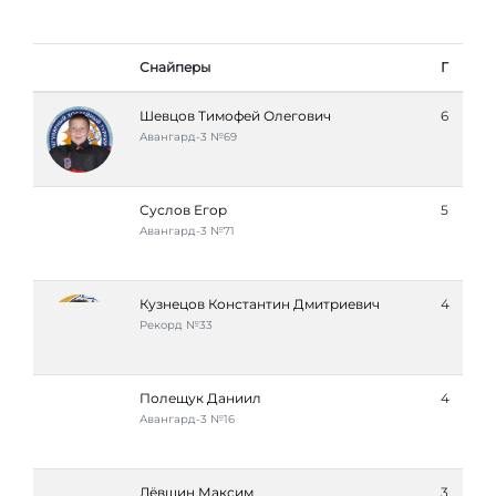
Снайперы
Г
Шевцов Тимофей Олегович
6
Авангард-3 №69
Суслов Егор
5
Авангард-3 №71
Кузнецов Константин Дмитриевич
4
Рекорд №33
Полещук Даниил
4
Авангард-3 №16
Лёвшин Максим
3