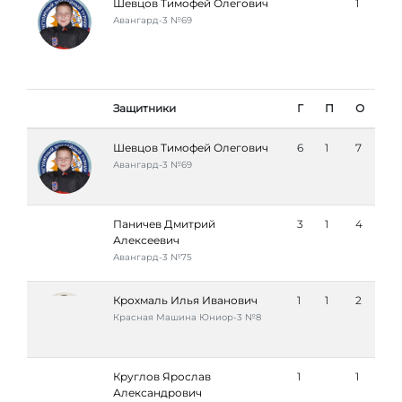
Шевцов Тимофей Олегович
1
Авангард-3 №69
Защитники
Г
П
О
Шевцов Тимофей Олегович
6
1
7
Авангард-3 №69
Паничев Дмитрий
3
1
4
Алексеевич
Авангард-3 №75
Крохмаль Илья Иванович
1
1
2
Красная Машина Юниор-3 №8
Круглов Ярослав
1
1
Александрович