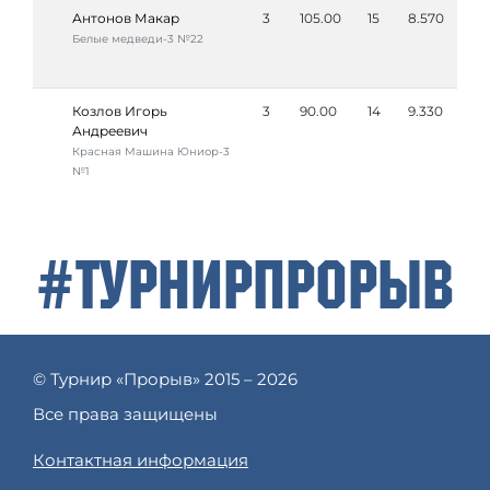
Антонов Макар
3
105.00
15
8.570
Белые медведи-3 №22
Козлов Игорь
3
90.00
14
9.330
Андреевич
Красная Машина Юниор-3
№1
#ТурнирПрорыв
© Турнир «Прорыв» 2015 – 2026
Все права защищены
Контактная информация