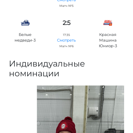
Матч №5
2:5
Белые
Красная
17:35
медведи-3
Машина
Смотреть
Юниор-3
Матч №6
Индивидуальные
номинации