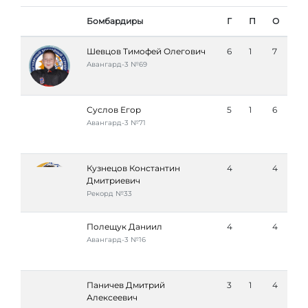
Бомбардиры
Г
П
О
Шевцов Тимофей Олегович
6
1
7
Авангард-3 №69
Суслов Егор
5
1
6
Авангард-3 №71
Кузнецов Константин
4
4
Дмитриевич
Рекорд №33
Полещук Даниил
4
4
Авангард-3 №16
Паничев Дмитрий
3
1
4
Алексеевич