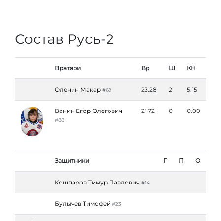
Состав Русь-2
Вратари
Вр
Ш
КН
Оленин Макар
23.28
2
5.15
#69
Ванин Егор Олегович
21.72
0
0.00
#88
Защитники
Г
П
О
Кошпаров Тимур Павлович
#14
Булычев Тимофей
#23