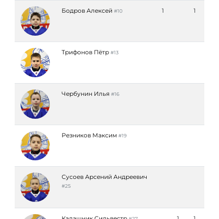
Бодров Алексей
1
1
#10
Трифонов Пётр
#13
Чербунин Илья
#16
Резников Максим
#19
Сусоев Арсений Андреевич
#25
Калашник Сильвестр
1
1
#27