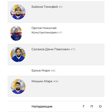
Байков Тимофей
#31
Орлов Николай
Константинович
#71
Салахов Дени Павлович
#73
Ерхов Марк
#82
Мишин Марк
#98
Нападающие
Г
П
О