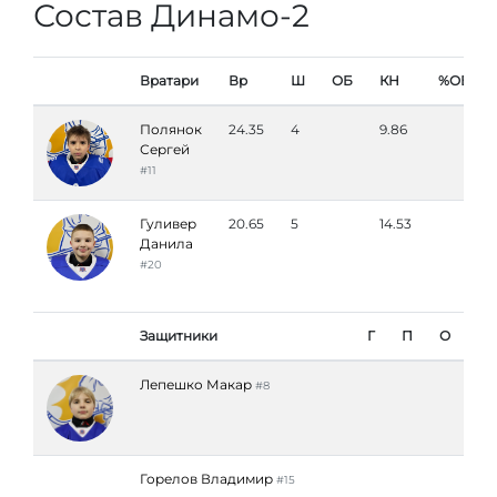
Состав Динамо-2
Вратари
Вр
Ш
ОБ
КН
%ОБ
Полянок
24.35
4
9.86
Сергей
#11
Гуливер
20.65
5
14.53
Данила
#20
Защитники
Г
П
О
Лепешко Макар
#8
Горелов Владимир
#15