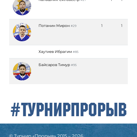
Потанин Мирон
1
1
#29
Хаутиев Ибрагим
#85
Байсаров Тимур
#95
#ТурнирПрорыв
© Турнир «Прорыв» 2015 – 2026