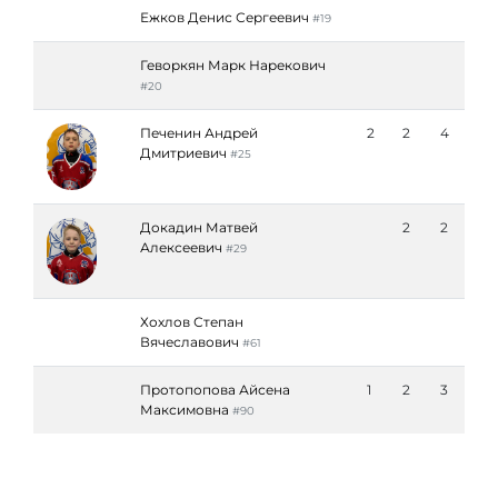
Ежков Денис Сергеевич
#19
Геворкян Марк Нарекович
#20
Печенин Андрей
2
2
4
Дмитриевич
#25
Докадин Матвей
2
2
Алексеевич
#29
Хохлов Степан
Вячеславович
#61
Протопопова Айсена
1
2
3
Максимовна
#90