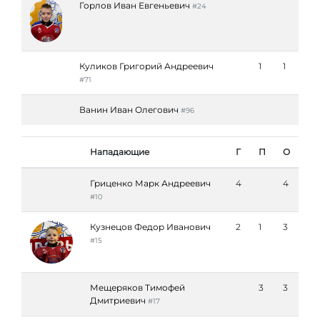
Горлов Иван Евгеньевич
#24
Куликов Григорий Андреевич
1
1
#71
Ванин Иван Олегович
#96
Нападающие
Г
П
О
Гриценко Марк Андреевич
4
4
#10
Кузнецов Федор Иванович
2
1
3
#15
Мещеряков Тимофей
3
3
Дмитриевич
#17