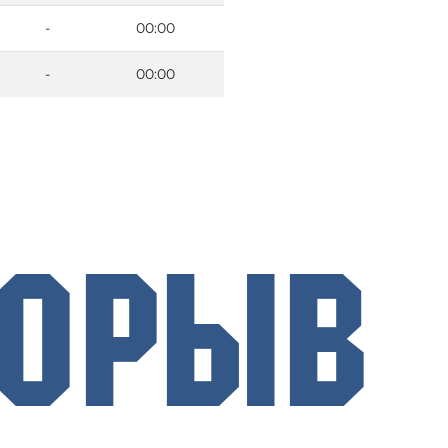
-
00:00
-
00:00
рорыв