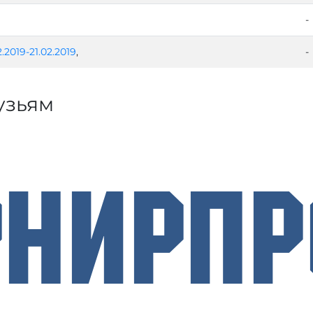
-
2.2019-21.02.2019
,
-
узьям
рнирП