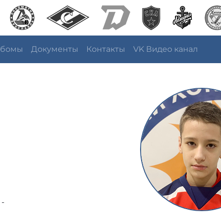
ьбомы
Документы
Контакты
VK Видео канал
 -