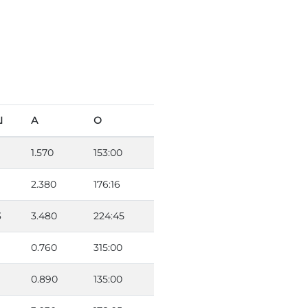
Ш
А
О
1.570
153:00
2.380
176:16
3
3.480
224:45
0.760
315:00
0.890
135:00