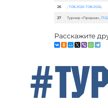
26
,
7.08.2026-7.08.2026
,
27
Турнир «Прорыв»,
17.0
Расскажите др
#Ту