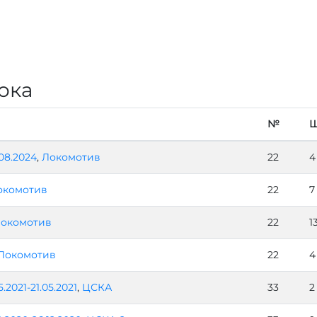
ока
№
.08.2024
,
Локомотив
22
4
окомотив
22
7
окомотив
22
1
Локомотив
22
4
5.2021-21.05.2021
,
ЦСКА
33
2