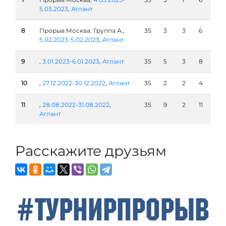
5.03.2023
,
Атлант
8
Прорыв Москва. Группа А.,
35
3
3
6
5.02.2023-5.02.2023
,
Атлант
9
,
3.01.2023-6.01.2023
,
Атлант
35
5
3
8
10
,
27.12.2022-30.12.2022
,
Атлант
35
2
2
4
11
,
28.08.2022-31.08.2022
,
35
9
2
11
Атлант
Расскажите друзьям
#ТурнирПрорыв