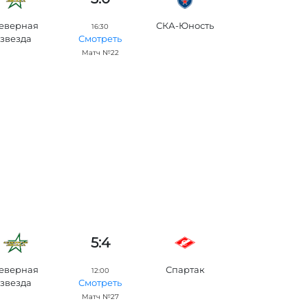
еверная
СКА-Юность
16:30
звезда
Смотреть
Матч №22
5:4
еверная
Спартак
12:00
звезда
Смотреть
Матч №27