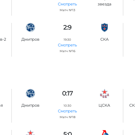
звезда
Смотреть
Матч №13
2:9
в-2
Дмитров
СКА
19:30
Смотреть
Матч №16
0:17
ая
Дмитров
ЦСКА
СК
10:30
Смотреть
Матч №18
5:0