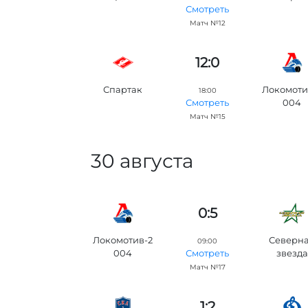
Смотреть
Матч №12
12:0
Спартак
Локомоти
18:00
004
Смотреть
Матч №15
30 августа
0:5
Локомотив-2
Северн
09:00
004
звезда
Смотреть
Матч №17
1:2