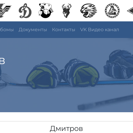
ьбомы
Документы
Контакты
VK Видео канал
в
Дмитров