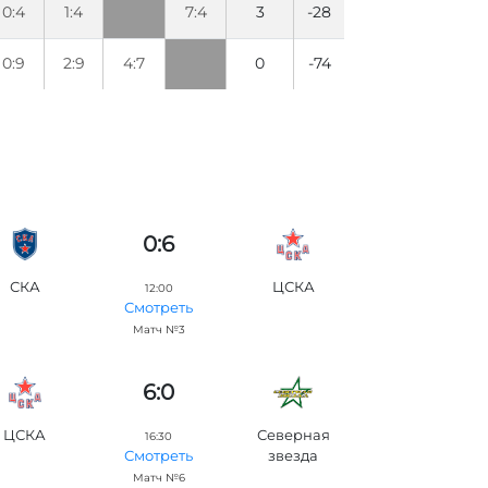
0:4
1:4
7:4
3
-28
0:9
2:9
4:7
0
-74
0:6
СКА
ЦСКА
12:00
Смотреть
Матч №3
6:0
ЦСКА
Северная
16:30
звезда
Смотреть
Матч №6