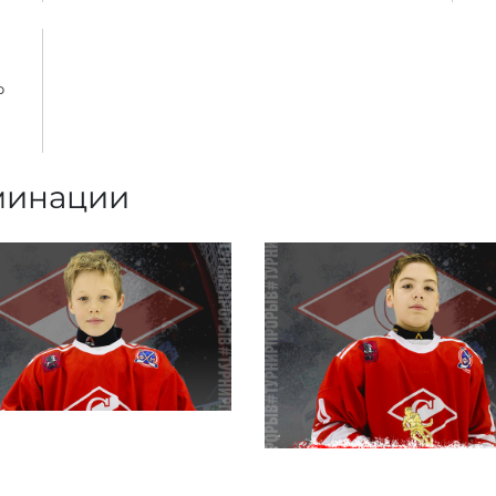
о
минации