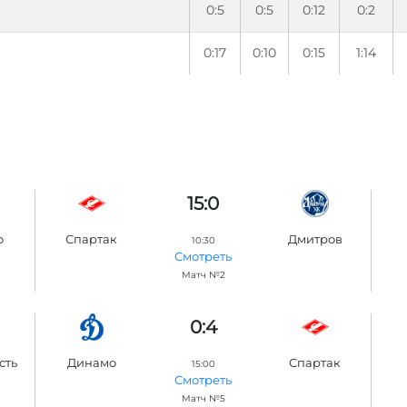
0:5
0:5
0:12
0:2
0:17
0:10
0:15
1:14
15:0
о
Спартак
Дмитров
10:30
Смотреть
Матч №2
0:4
сть
Динамо
Спартак
15:00
Смотреть
Матч №5