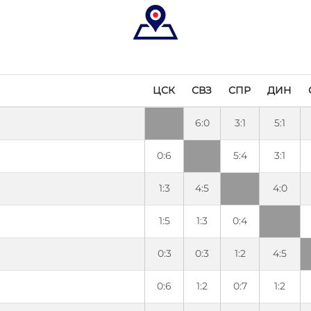
ЦСК
СВЗ
СПР
ДИН
6:0
3:1
5:1
0:6
5:4
3:1
1:3
4:5
4:0
1:5
1:3
0:4
0:3
0:3
1:2
4:5
0:6
1:2
0:7
1:2