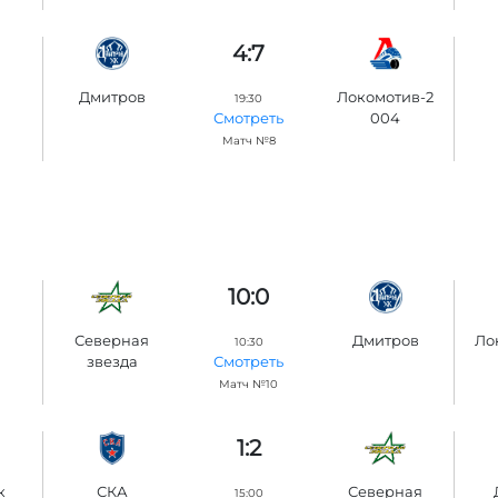
4:7
Дмитров
Локомотив-2
19:30
004
Смотреть
Матч №8
10:0
Северная
Дмитров
Ло
10:30
звезда
Смотреть
Матч №10
1:2
к
СКА
Северная
15:00