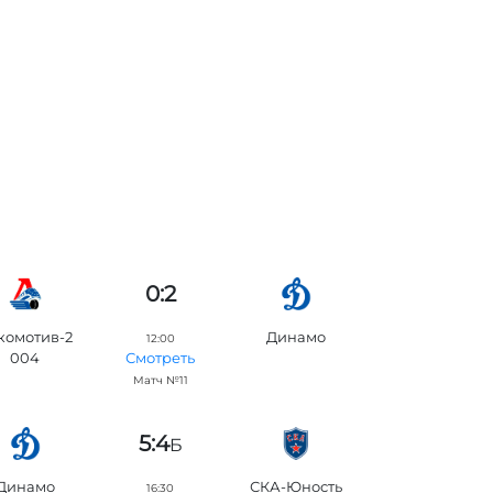
0:2
комотив-2
Динамо
12:00
004
Смотреть
Матч №11
5:4
Б
Динамо
СКА-Юность
16:30