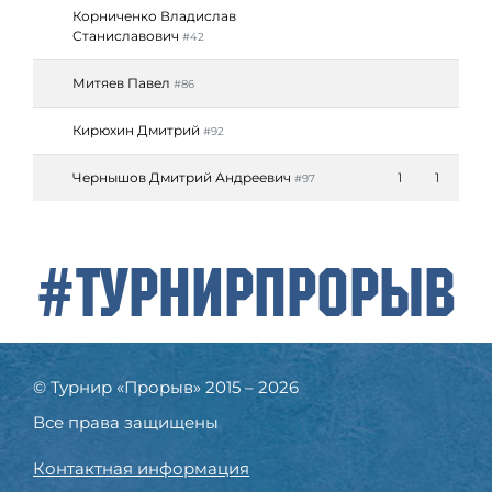
Корниченко Владислав
Станиславович
#42
Митяев Павел
#86
Кирюхин Дмитрий
#92
Чернышов Дмитрий Андреевич
1
1
#97
#ТурнирПрорыв
© Турнир «Прорыв» 2015 – 2026
Все права защищены
Контактная информация