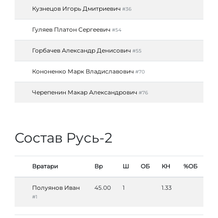
Кузнецов Игорь Дмитриевич
#36
Гуляев Платон Сергеевич
#54
Горбачев Александр Денисович
#55
Кононенко Марк Владиславович
#70
Черепенин Макар Александрович
#76
Состав Русь-2
Вратари
Вр
Ш
ОБ
КН
%ОБ
Полуянов Иван
45.00
1
1.33
#1