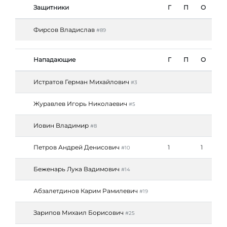
Защитники
Г
П
О
Фирсов Владислав
#89
Нападающие
Г
П
О
Истратов Герман Михайлович
#3
Журавлев Игорь Николаевич
#5
Иовин Владимир
#8
Петров Андрей Денисович
1
1
#10
Беженарь Лука Вадимович
#14
Абзалетдинов Карим Рамилевич
#19
Зарипов Михаил Борисович
#25