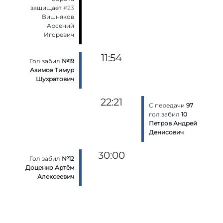
защищает
#23
Вишняков
Арсений
Игоревич
11:54
Гол забил
№19
Азимов Тимур
Шухратович
22:21
С передачи
97
гол забил
10
Петров Андрей
Денисович
30:00
Гол забил
№12
Доценко Артём
Алексеевич