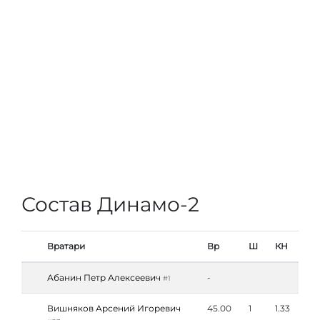
Состав Динамо-2
Вратари
Вр
Ш
КН
Абанин Петр Алексеевич
-
#1
Вишняков Арсений Игоревич
45.00
1
1.33