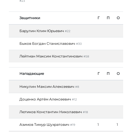
#23
Защитники
Г
П
О
Барулин Клим Юрьевич
#22
Быков Богдан Станиславович
#30
Лейтман Максим Константинович
#58
Нападающие
Г
П
О
Никулин Максим Алексеевич
#8
Доценко Артём Алексеевич
#12
Лютиков Константин Николаевич
#18
Азимов Тимур Шухратович
1
1
#19