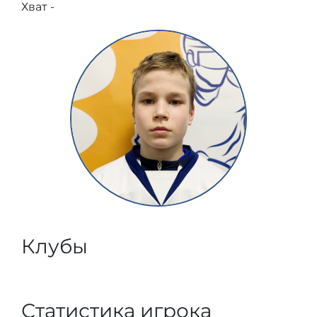
Хват -
Клубы
Статистика игрока