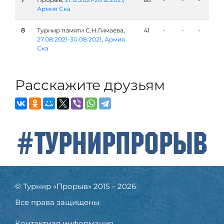
Армия Ска
8
Турнир памяти С.Н.Гимаева,
41
-
-
-
27.08.2021-30.08.2021
,
Армия
Ска
Расскажите друзьям
#ТурнирПрорыв
© Турнир «Прорыв» 2015 – 2026
Все права защищены
Контактная информация