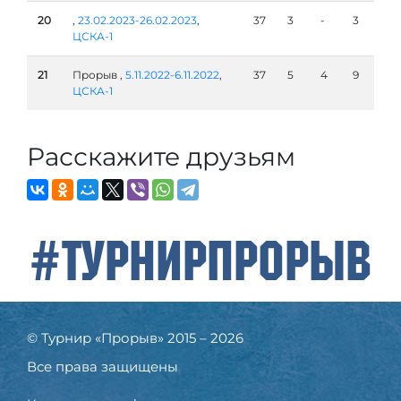
20
,
23.02.2023-26.02.2023
,
37
3
-
3
ЦСКА-1
21
Прорыв ,
5.11.2022-6.11.2022
,
37
5
4
9
ЦСКА-1
Расскажите друзьям
#ТурнирПрорыв
© Турнир «Прорыв» 2015 – 2026
Все права защищены